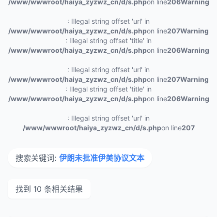
/www/wwwroot/haiya_zyzwz_cn/d/s.php
on line
206
Warning
: Illegal string offset 'url' in
/www/wwwroot/haiya_zyzwz_cn/d/s.php
on line
207
Warning
: Illegal string offset 'title' in
/www/wwwroot/haiya_zyzwz_cn/d/s.php
on line
206
Warning
: Illegal string offset 'url' in
/www/wwwroot/haiya_zyzwz_cn/d/s.php
on line
207
Warning
: Illegal string offset 'title' in
/www/wwwroot/haiya_zyzwz_cn/d/s.php
on line
206
Warning
: Illegal string offset 'url' in
/www/wwwroot/haiya_zyzwz_cn/d/s.php
on line
207
搜索关键词:
伊朗未批准伊美协议文本
找到 10 条相关结果