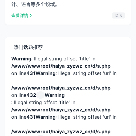
计、语言等多个领域。
查看详情
ID: 6
热门话题推荐
Warning
: Illegal string offset 'title' in
/www/wwwroot/haiya_zyzwz_cn/d/s.php
on line
431
Warning
: Illegal string offset 'url' in
/www/wwwroot/haiya_zyzwz_cn/d/s.php
on line
432
Warning
: Illegal string offset 'title' in
/www/wwwroot/haiya_zyzwz_cn/d/s.php
on line
431
Warning
: Illegal string offset 'url' in
/www/wwwroot/haiya_zyzwz_cn/d/s.php