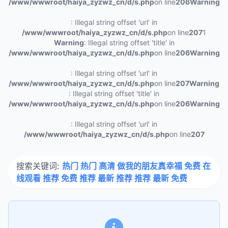
/www/wwwroot/haiya_zyzwz_cn/d/s.php
on line
206
Warning
: Illegal string offset 'url' in
/www/wwwroot/haiya_zyzwz_cn/d/s.php
on line
207
1
Warning
: Illegal string offset 'title' in
/www/wwwroot/haiya_zyzwz_cn/d/s.php
on line
206
Warning
: Illegal string offset 'url' in
/www/wwwroot/haiya_zyzwz_cn/d/s.php
on line
207
Warning
: Illegal string offset 'title' in
/www/wwwroot/haiya_zyzwz_cn/d/s.php
on line
206
Warning
: Illegal string offset 'url' in
/www/wwwroot/haiya_zyzwz_cn/d/s.php
on line
207
搜索关键词:
热门 热门 高清 做我的朋友真幸福 免费 在
线观看 推荐 免费 推荐 最新 推荐 推荐 最新 免费