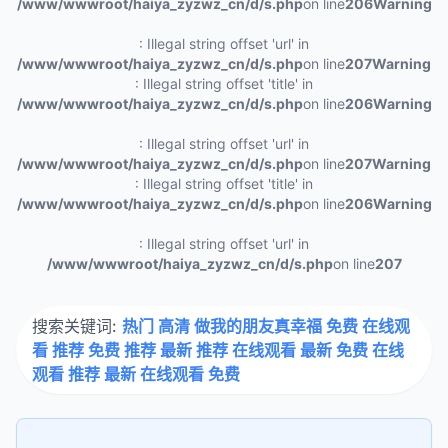
/www/wwwroot/haiya_zyzwz_cn/d/s.php
on line
206
Warning
: Illegal string offset 'url' in
/www/wwwroot/haiya_zyzwz_cn/d/s.php
on line
207
Warning
: Illegal string offset 'title' in
/www/wwwroot/haiya_zyzwz_cn/d/s.php
on line
206
Warning
: Illegal string offset 'url' in
/www/wwwroot/haiya_zyzwz_cn/d/s.php
on line
207
Warning
: Illegal string offset 'title' in
/www/wwwroot/haiya_zyzwz_cn/d/s.php
on line
206
Warning
: Illegal string offset 'url' in
/www/wwwroot/haiya_zyzwz_cn/d/s.php
on line
207
搜索关键词:
热门 高清 做我的朋友真幸福 免费 在线观
看 推荐 免费 推荐 最新 推荐 在线观看 最新 免费 在线
观看 推荐 最新 在线观看 免费