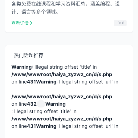
各类免费在线课程和学习资料汇总，涵盖编程、设
计、语言等多个领域。
查看详情
ID: 6
热门话题推荐
Warning
: Illegal string offset 'title' in
/www/wwwroot/haiya_zyzwz_cn/d/s.php
on line
431
Warning
: Illegal string offset 'url' in
/www/wwwroot/haiya_zyzwz_cn/d/s.php
on line
432
Warning
: Illegal string offset 'title' in
/www/wwwroot/haiya_zyzwz_cn/d/s.php
on line
431
Warning
: Illegal string offset 'url' in