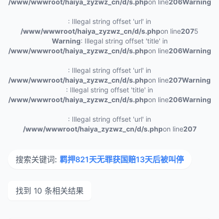
/www/wwwroot/haiya_zyzwz_cn/d/s.php
on line
206
Warning
: Illegal string offset 'url' in
/www/wwwroot/haiya_zyzwz_cn/d/s.php
on line
207
5
Warning
: Illegal string offset 'title' in
/www/wwwroot/haiya_zyzwz_cn/d/s.php
on line
206
Warning
: Illegal string offset 'url' in
/www/wwwroot/haiya_zyzwz_cn/d/s.php
on line
207
Warning
: Illegal string offset 'title' in
/www/wwwroot/haiya_zyzwz_cn/d/s.php
on line
206
Warning
: Illegal string offset 'url' in
/www/wwwroot/haiya_zyzwz_cn/d/s.php
on line
207
搜索关键词:
羁押821天无罪获国赔13天后被叫停
找到 10 条相关结果