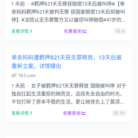
1 天前 · #羁押821天无罪获赔偿13天后被叫停#【单
亲妈妈羁押821天被判无罪 获国家赔偿13天后却被叫
停】#法院认定无罪警方又以骗贷叫停赔偿#41岁的河
南洛阳 ......
查看详情
权重查询
ID: 9
单亲妈妈遭羁押821天获无罪释放，13天后被
重新立案，详情曝出
163.com
1 天前 · 女子被羁押821天无罪释放 国赔被叫停 对于
独自扛起生活重担的她而言，这段失去自由的时光，
不仅打碎了原本平稳的生活，更让她背负上了莫须有
的罪名，身心承受着巨大的压力。直到2025 …...
查看详情
权重查询
ID: 10