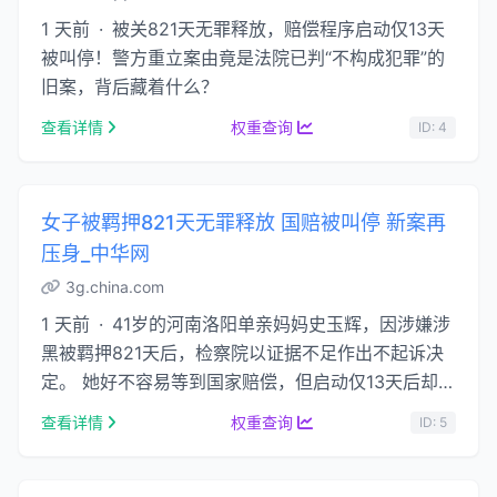
1 天前 · 被关821天无罪释放，赔偿程序启动仅13天
被叫停！警方重立案由竟是法院已判“不构成犯罪”的
旧案，背后藏着什么？
查看详情
权重查询
ID: 4
女子被羁押821天无罪释放 国赔被叫停 新案再
压身_中华网
3g.china.com
1 天前 · 41岁的河南洛阳单亲妈妈史玉辉，因涉嫌涉
黑被羁押821天后，检察院以证据不足作出不起诉决
定。 她好不容易等到国家赔偿，但启动仅13天后却被
紧急叫停。 海南昌江警方以“骗取银行贷款”为由 …...
查看详情
权重查询
ID: 5