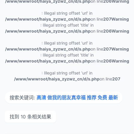
/www/wwwroot/haiya_zyzwz_cn/d/s.php
on line
206
Warning
: Illegal string offset 'url' in
/www/wwwroot/haiya_zyzwz_cn/d/s.php
on line
207
Warning
: Illegal string offset 'title' in
/www/wwwroot/haiya_zyzwz_cn/d/s.php
on line
206
Warning
: Illegal string offset 'url' in
/www/wwwroot/haiya_zyzwz_cn/d/s.php
on line
207
Warning
: Illegal string offset 'title' in
/www/wwwroot/haiya_zyzwz_cn/d/s.php
on line
206
Warning
: Illegal string offset 'url' in
/www/wwwroot/haiya_zyzwz_cn/d/s.php
on line
207
搜索关键词:
高清 做我的朋友真幸福 推荐 免费 最新
找到 10 条相关结果