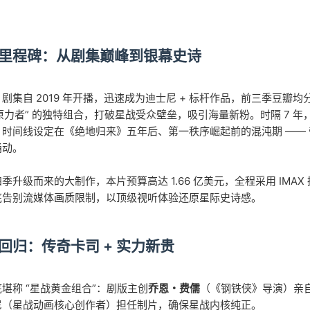
里程碑：从剧集巅峰到银幕史诗
剧集自 2019 年开播，迅速成为迪士尼 + 标杆作品，前三季豆瓣均分超
娃原力者” 的独特组合，打破星战受众壁垒，吸引海量新粉。时隔 7
，时间线设定在《绝地归来》五年后、第一秩序崛起前的混沌期 ——
涌动。
季升级而来的大制作，本片预算高达 1.66 亿美元，全程采用 IM
底告别流媒体画质限制，以顶级视听体验还原星际史诗感。
回归：传奇卡司 + 实力新贵
堪称 “星战黄金组合”：剧版主创
乔恩・费儒
（《钢铁侠》导演）亲
尼（星战动画核心创作者）担任制片，确保星战内核纯正。