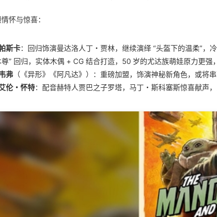
顾情怀与惊喜：
帕斯卡
：回归饰演曼达洛人丁・贾林，继续演绎 “头盔下的温柔”，
本尊” 回归，实体木偶 + CG 结合打造，50 岁的尤达族萌娃原力
韦弗
（《异形》《阿凡达》）：重磅加盟，饰演神秘新角色，或将串
艾伦・怀特
：配音赫特人贾巴之子罗塔，马丁・斯科塞斯惊喜献声，