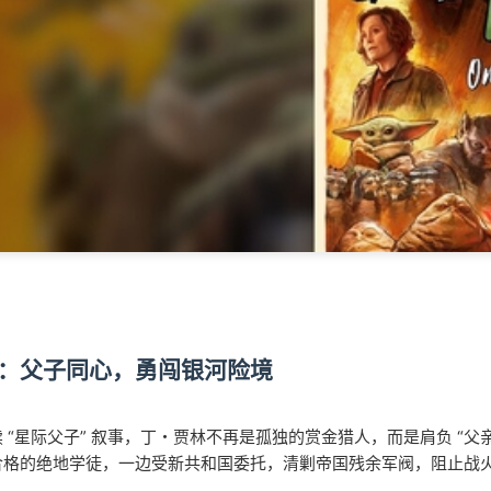
：父子同心，勇闯银河险境
 “星际父子” 叙事，丁・贾林不再是孤独的赏金猎人，而是肩负 “父亲
合格的绝地学徒，一边受新共和国委托，清剿帝国残余军阀，阻止战