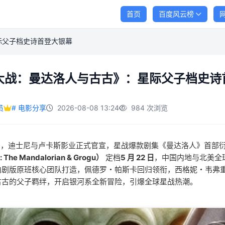
首页
百度风云榜
际父子档史诗首登大银幕
大战：曼达洛人与古古》：星际父子档史诗
员
# 电影分享
2026-08-08 13:24
984 次浏览
 4 月，迪士尼与卢卡斯影业正式官宣，星战爆款剧集《曼达洛人》首部
: The Mandalorian & Grogu）
定档
5 月 22 日
，中国内地与北美全
剧版原班核心团队打造，佩德罗・帕斯卡回归领衔，西格妮・韦弗重磅
古古的父子羁绊，开启银河系全新冒险，引爆全球星战热潮。