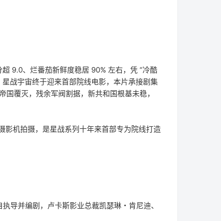
 9.0、烂番茄新鲜度稳居 90% 左右，凭 “冷酷
 年，星战宇宙终于迎来首部院线电影，本片承接剧集
 帝国覆灭，残余军阀割据，新共和国根基未稳，
AX 摄影机拍摄，是星战系列十年来首部专为院线打造
自执导并编剧，卢卡斯影业总裁凯瑟琳・肯尼迪、