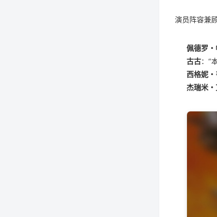
演员阵容兼
佩德罗・
古古
：“
西格妮・
杰瑞米・