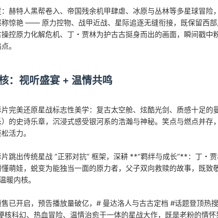
足：赫特人黑帮卷入、帝国残余机甲肆虐、冰原与丛林等多星球冒险
堪称惊艳 —— 原力控物、战甲近战、星际追逐无缝衔接，既保留西
古操控原力化解危机、丁・贾林为护古古挺身而出的画面，瞬间戳中粉
鸣点。
核：视听盛宴 + 温情共鸣
影片完美还原星战标志性美学：复古太空舱、炫酷光剑、质感十足的
乐）的史诗乐章，沉浸式感受银河系的浩瀚与神秘。笑点与燃点并存
轻松活力。
片跳出传统星战 “正邪对抗” 框架，深耕 **“羁绊与成长”**：
懂萌娃，蜕变为能独当一面的原力者，父子双向救赎的故事，既致敬星战
的温暖内核。
售已开启，预告播放量破亿，# 曼达洛人与古古定档 #话题登顶热
硬核科幻、热血冒险、温情治愈于一体的星战大作，既是老粉的情怀狂