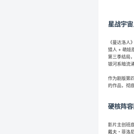
星战宇宙
《曼达洛人》
猎人 + 萌
第三季结局
银河系暗流
作为剧版第四
的作品，彻
硬核阵容
影片主创班底
戴夫・菲洛