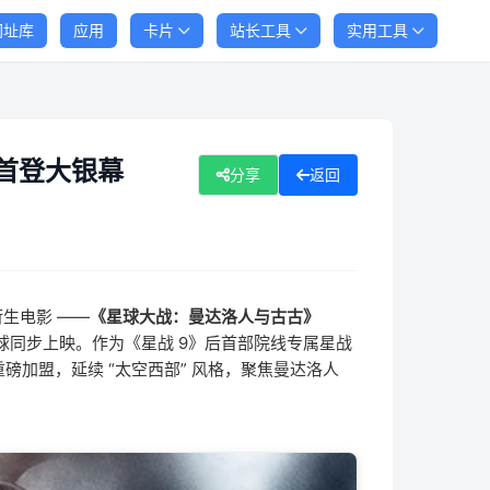
网址库
应用
卡片
站长工具
实用工具
首登大银幕
分享
返回
衍生电影 ——
《星球大战：曼达洛人与古古》
球同步上映。作为《星战 9》后首部院线专属星战
加盟，延续 “太空西部” 风格，聚焦曼达洛人