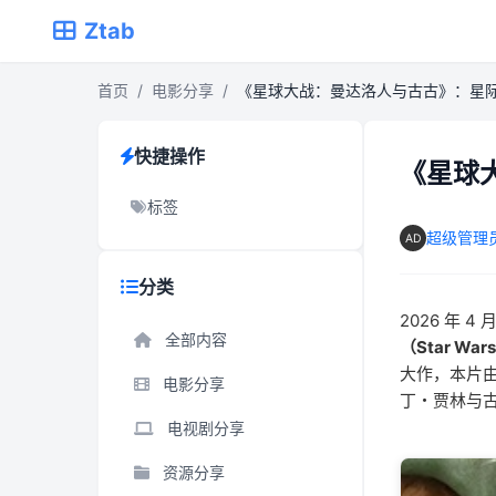
Ztab
首页
/
电影分享
/
《星球大战：曼达洛人与古古》：星
快捷操作
《星球
标签
超级管理
分类
2026 年
全部内容
（Star Wars
大作，本片由
电影分享
丁・贾林与
电视剧分享
资源分享