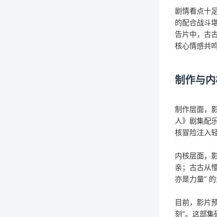
剧情看点十
的配合战斗
告片中，古
核心情感共
制作与内
制作层面，
人》剧集配
核冒险注入
内核层面，影
亲；古古从懵
亦是力量” 
目前，影片预
刻”。这部集