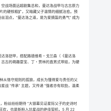
，空战场面远超剧集总和，曼达洛战甲与古古原力
部片的硬核粗犷，又暗藏父子温情的细腻治愈。预
丝泪点，“曼达洛之道，是为爱摘盔的勇气” 成为
曼达洛铠甲，搭配路德维希・戈兰森（《曼达洛
，古古的萌趣耍宝、丁・贾林的直男式带娃，为硬
丁・贾林从恪守规则的孤狼，成长为懂得爱与责任的父
 “传承” 主题，又传递 “强者亦有软肋，温柔
搜，粉丝纷纷期待 “大银幕见证星际父子的史诗时
欢，也是新粉入坑星战的绝佳契机，5 月 22