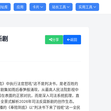
网址库
应用
卡片
站长工具
实用工具
新剧
分享
返回
陪到底》中执行法官怒吼"这不是判决书，是老百姓的
材剧集如雨后春笋般涌现，从最高人民法院影视中
留在表面的正邪对抗，而是深入司法系统肌理，直
全景式解析2026年司法反腐新剧的创作生态。
开播的《奉陪到底》以"判决书下来了钱呢"这一全民