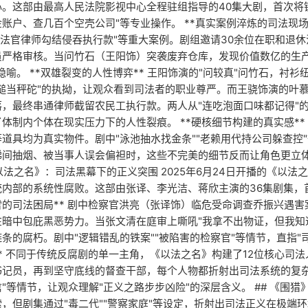
心。这部由最高人民法院影视中心全程驻组指导的40集大剧，首次将
账户、查几百个空壳公司"等专业操作。 **真实案例淬炼的司法现场*
"法官律师勾结侵吞执行款"等重大案例。剧组邀请30余位在职和退
员严格审核。当问竹石（王阳饰）突袭废弃仓库，发现价值数亿的生产
隐喻。 **双雄裂变的人性博弈** 王阳饰演的"问较真"问竹石，
槌当秤砣"的执拗，让观众看到司法者的职业尊严。而王骁饰演的叶慕
，最终串通律师截留农民工执行款。两人从"连吃泡面口味都记得"的
体制内个体在现实压力下的人性裂痕。 **硬核细节构建的真实感**
道具均为真实物件。剧中"泳池抽水找金条""老赖用代持公司躲查控
梯间抽烟、被当事人误会偏袒时，这些不完美的细节反而让角色更立体
 《以法之名》：司法黑幕下的正义突围 2025年6月24日开播的《以
内部的系统性腐败。这部由张译、李光洁、蒋欣主演的36集剧集，首
的司法困局** 剧中检察官洪亮（张译饰）临危受命调查乔振兴遇害
在暗中包庇黑恶势力。当张文清在庭审上嘶吼"我拿不出物证，但我知
条的腐朽。剧中"逻辑错乱的铁案""被陷害的检察官"等情节，直指"司
* 不同于传统反腐剧的单一主角，《以法之名》构建了12位核心司
书记员，再到坚守底线的督查干部，每个人物都折射出司法系统的复杂
"等情节，让观众理解"正义之路步步凶险"的深层含义。 ## 《围
，但剧集通过"毒二代""警察家庭"等设定，折射出司法正义在极端