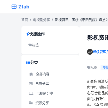
Ztab
首页
/
电视剧分享
/
影视资讯：围绕《奉陪到底》盘点2
快捷操作
影视资
标签
超级管理
分类
标签：
电
全部内容
# 聚焦司法
电影分享
命"时，镜头
心联合出品
电视剧分享
面"执行难"
资源分享
## 《奉陪