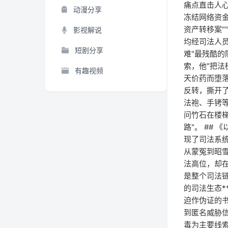
痛点直击人
动漫分享
冻结网络资金
资产转移案"
影视解说
均经司法人
短剧分享
难"最残酷的
索，他"把法
有趣视频
天价药而堕落
反转，撕开了
法袍、手铐等
问竹石在楼
路"。 ##
现了司法系统
从蒙冤到昭雪
法高位，却
是整个司法链
的司法生态*
迫作伪证的
到匿名威胁信
毒为主要线索