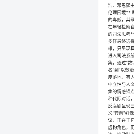
浩、邓恩熙主
伦理困境*
的毒贩，其
在年轻检察
的司法思考*
多仔最终选
雄，只呈现真
进入司法系
集，通过"数
名"到"以
度落地，有人
中立性与人文
集的情感锚
种代际对话，
反腐剧呈现三
义"转向"群
议，正在于它
虚构角色，