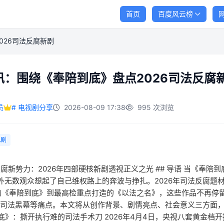
首页
百度风云榜
026司法反腐新剧
讯：围绕《奉陪到底》盘点2026司法反腐
员
# 电视剧分享
2026-08-09 17:38
995 次浏览
视剧
反腐新势力：2026年四部硬核新剧透视正义之光 ## 导语 当《奉
外无数观众想起了自己维权路上的奔波与挣扎。2026年司法反腐题
的《奉陪到底》到最高检重点打造的《以法之名》，这些作品不再停
、司法黑幕等痛点。本文将从创作背景、剧情亮点、社会意义三方面，
到底》：撕开执行难的司法手术刀 2026年4月4日，央视八套黄金档