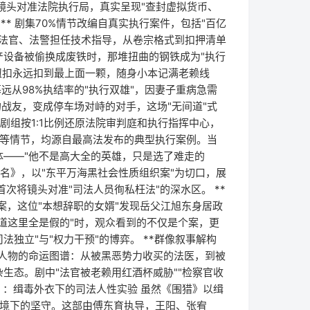
镜头对准法院执行局，真实呈现"查封虚拟货币、
* 剧集70%情节改编自真实执行案件，包括"百亿
休法官、法警担任技术指导，从卷宗格式到扣押清单
设备被偷换成废铁时，那堆扭曲的钢铁成为"执行
衬衫纽扣永远扣到最上面一颗，随身小本记满老赖线
远从98%执结率的"执行双雄"，因妻子重病急需
战友，变成停车场对峙的对手，这场"无间道"式
 剧组按1:1比例还原法院审判庭和执行指挥中心，
"等情节，均源自最高法发布的典型执行案例。当
——"他不是高大全的英雄，只是选了难走的
法之名》，以"东平万海黑社会性质组织案"为切口，展
次将镜头对准"司法人员徇私枉法"的深水区。 **
案，这位"本想辞职的女婿"发现岳父江旭东身居政
道这里全是假的"时，观众看到的不仅是个案，更
法独立"与"权力干预"的博弈。 **群像叙事解构
法人物的命运图谱：从被黑恶势力收买的法医，到被
生态。剧中"法官被老赖用红酒杯威胁""检察官收
猎》：缉毒外衣下的司法人性实验 虽然《围猎》以缉
环境下的坚守。这部由傅东育执导，王阳、张宥