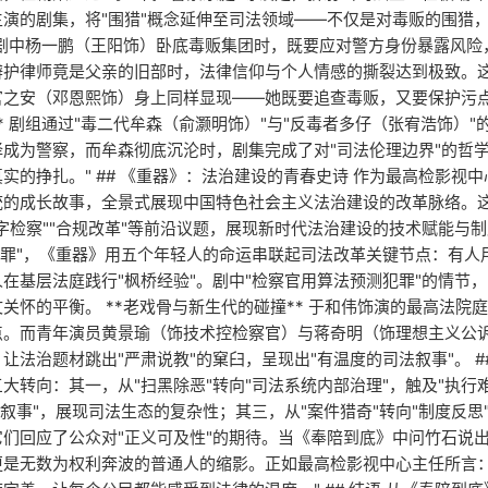
演的剧集，将"围猎"概念延伸至司法领域——不仅是对毒贩的围猎，
* 剧中杨一鹏（王阳饰）卧底毒贩集团时，既要应对警方身份暴露风
辩护律师竟是父亲的旧部时，法律信仰与个人情感的撕裂达到极致。这
官之安（邓恩熙饰）身上同样显现——她既要追查毒贩，又要保护污点
* 剧组通过"毒二代牟森（俞灏明饰）"与"反毒者多仔（张宥浩饰）
择成为警察，而牟森彻底沉沦时，剧集完成了对"司法伦理边界"的哲
实的挣扎。" ## 《重器》：法治建设的青春史诗 作为最高检影视中
统的成长故事，全景式展现中国特色社会主义法治建设的改革脉络。
字检察""合规改革"等前沿议题，展现新时代法治建设的技术赋能与制度
数治罪"，《重器》用五个年轻人的命运串联起司法改革关键节点：有
在基层法庭践行"枫桥经验"。剧中"检察官用算法预测犯罪"的情节
关怀的平衡。 **老戏骨与新生代的碰撞** 于和伟饰演的最高法院庭
点。而青年演员黄景瑜（饰技术控检察官）与蒋奇明（饰理想主义公
让法治题材跳出"严肃说教"的窠臼，呈现出"有温度的司法叙事"。 ##
大转向：其一，从"扫黑除恶"转向"司法系统内部治理"，触及"执行难
像叙事"，展现司法生态的复杂性；其三，从"案件猎奇"转向"制度反
们回应了公众对"正义可及性"的期待。当《奉陪到底》中问竹石说出
更是无数为权利奔波的普通人的缩影。正如最高检影视中心主任所言：