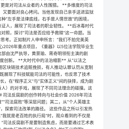
更是对司法从业者的人性围猎。 **多维度的司法
险，又要面对良心拷问。当他发现自己亲手送进监狱
种"左手是法律底线，右手是人情世故"的困境，
证人，展现了司法者的职业韧性。 **后冰毒时代
"的对照，探讨"司法是否应给予救赎"这一命题。当
学思考。正如制片人申申所言："我们不拍完美英
心2026年重点项目，《重器》以5位法学院毕业生
这部由沈严执导，黄景瑜、蒋奇明领衔主演的剧
创新。 **大时代中的法治缩影** 从"以法之
人用区块链技术追赃挽损，有人推动认罪认罚从宽制
，既展现了科技赋能司法的可能性，也反思了技术
长，在"程序正义"与"实体正义"间的抉择，成为剧
诉人）的对手戏，展现了不同司法理念的碰撞。这
 司法反腐剧的创作转向与社会价值 2026年司法
""司法腐败"等深层问题；其二，从"个人英雄主
思"，探索司法改革的路径。 这些作品之所以引发热
"我就是老百姓的执行局"时，观众看到的不仅是
"司法反腐剧不是要制造焦虑，而是要通过艺术表