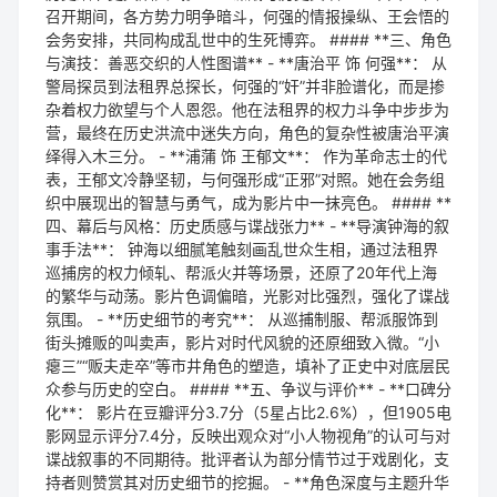
召开期间，各方势力明争暗斗，何强的情报操纵、王会悟的
会务安排，共同构成乱世中的生死博弈。 #### **三、角色
与演技：善恶交织的人性图谱** - **唐治平 饰 何强**： 从
警局探员到法租界总探长，何强的“奸”并非脸谱化，而是掺
杂着权力欲望与个人恩怨。他在法租界的权力斗争中步步为
营，最终在历史洪流中迷失方向，角色的复杂性被唐治平演
绎得入木三分。 - **浦蒲 饰 王郁文**： 作为革命志士的代
表，王郁文冷静坚韧，与何强形成“正邪”对照。她在会务组
织中展现出的智慧与勇气，成为影片中一抹亮色。 #### **
四、幕后与风格：历史质感与谍战张力** - **导演钟海的叙
事手法**： 钟海以细腻笔触刻画乱世众生相，通过法租界
巡捕房的权力倾轧、帮派火并等场景，还原了20年代上海
的繁华与动荡。影片色调偏暗，光影对比强烈，强化了谍战
氛围。 - **历史细节的考究**： 从巡捕制服、帮派服饰到
街头摊贩的叫卖声，影片对时代风貌的还原细致入微。“小
瘪三”“贩夫走卒”等市井角色的塑造，填补了正史中对底层民
众参与历史的空白。 #### **五、争议与评价** - **口碑分
化**： 影片在豆瓣评分3.7分（5星占比2.6%），但1905电
影网显示评分7.4分，反映出观众对“小人物视角”的认可与对
谍战叙事的不同期待。批评者认为部分情节过于戏剧化，支
持者则赞赏其对历史细节的挖掘。 - **角色深度与主题升华