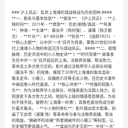
### 沪上风云：乱世上海滩的谍战商战与历史回响 ####
**一、剧名与基本信息** - **剧名**：《沪上风云》 - **上
映时间**：2011年 - **类型**：历史/剧情/谍战 - **导演
**：钟海 - **主演**：唐治平（饰何强）、浦蒲（饰王郁
文） - **片长**：87-88分钟 - **别名**：《追踪1921》 -
**核心主题**：以中共“一大”召开为背景，聚焦20世纪20年
代上海滩小人物的命运沉浮与谍战风云。 #### **二、剧情
脉络：历史洪流中的小人物史诗** 1. **时代背景** 故事发
生在中共“一大”召开前后的上海，法租界巡捕、帮派势力、
革命志士多方势力交织。影片通过法租界华人总探长何强
（唐治平 饰）的视角，展现了20年代上海滩的鱼龙混杂：
贩夫走卒、小瘪三、巡捕房爪牙等无名人物，在历史大事件
中被迫卷入时代漩涡。 2. **核心冲突** - **何强的双面人
生**：作为法租界华人总探长，何强表面为法国人效力，实
则游走于各方势力之间。他因与上级的情感恩怨叛逃，为名
利不择手段，被称为“上海第一奸角”，其角色复杂性成为影
片最大看点。 - **小人物的挣扎**：影片跳出宏大叙事，刻
画了王会悟（浦蒲 饰）等革命参与者与法租界巡捕、帮派
的周旋。“搞破坏的巡捕”“热爱搞破坏的小瘪三”等标签，让
历史细节更具烟火气。 - **谍战与历史交织**：中共“一大”