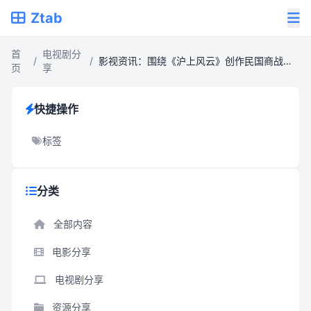
Ztab
首
电视剧分
/
/
影视资讯：围绕《沪上风云》创作民国商战年代剧文案
页
享
快捷操作
标签
分类
全部内容
电影分享
电视剧分享
资源分享