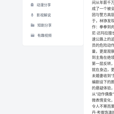
间从年薪千
动漫分享
成了一个被全
团与警方高
影视解说
于，林铮发现
短剧分享
作：拳拳到
尼·达玛拉
有趣视频
速公路上的
员的危险动作
量，更是观
到主角在绝境
第一层反转
就在身边，
未婚妻收到
编剧设下的圈
的悬疑体验，
从"动作偶像
微表情变化
令人不寒而栗
丹·考维饰