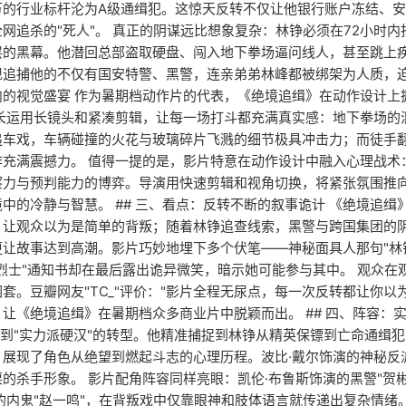
万的行业标杆沦为A级通缉犯。这惊天反转不仅让他银行账户冻结、安
网追杀的"死人"。 真正的阴谋远比想象复杂：林铮必须在72小时
层的黑幕。他潜回总部盗取硬盘、闯入地下拳场逼问线人，甚至跳上
追捕他的不仅有国安特警、黑警，连亲弟弟林峰都被绑架为人质，迫使
肉的视觉盛宴 作为暑期档动作片的代表，《绝境追缉》在动作设计上
擅长运用长镜头和紧凑剪辑，让每一场打斗都充满真实感：地下拳场的
追车戏，车辆碰撞的火花与玻璃碎片飞溅的细节极具冲击力；而徒手
充满震撼力。 值得一提的是，影片特意在动作设计中融入心理战术
察力与预判能力的博弈。导演用快速剪辑和视角切换，将紧张氛围推
中的冷静与智慧。 ## 三、看点：反转不断的叙事诡计 《绝境追缉
，让观众以为是简单的背叛；随着林铮追查线索，黑警与跨国集团的
更让故事达到高潮。影片巧妙地埋下多个伏笔——神秘面具人那句"林
"烈士"通知书却在最后露出诡异微笑，暗示她可能参与其中。 观众
套。豆瓣网友"TC_"评价："影片全程无尿点，每一次反转都让你
让《绝境追缉》在暑期档众多商业片中脱颖而出。 ## 四、阵容：实
"到"实力派硬汉"的转型。他精准捕捉到林铮从精英保镖到亡命通缉
，展现了角色从绝望到燃起斗志的心理历程。波比·戴尔饰演的神秘反
的杀手形象。 影片配角阵容同样亮眼：凯伦·布鲁斯饰演的黑警"贺
演的内鬼"赵一鸣"，在背叛戏中仅靠眼神和肢体语言就传递出复杂情