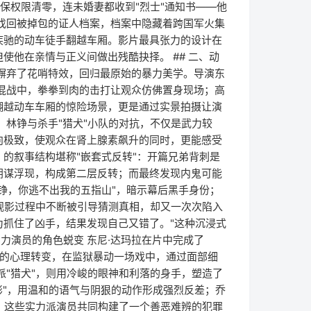
保权限清零，连未婚妻都收到"烈士"通知书——他
内找回被掉包的证人档案，档案中隐藏着跨国军火集
疾驰的动车徒手翻越车厢。影片最具张力的设计在
他在亲情与正义间做出残酷抉择。 ## 二、动
摒弃了花哨特效，回归最原始的暴力美学。导演东
混战中，拳拳到肉的击打让观众仿佛置身现场；高
翻越动车车厢的惊险场景，更是通过实景拍摄让演
：林铮与杀手"猎犬"小队的对抗，不仅是武力较
向极致，使观众在肾上腺素飙升的同时，更能感受
》的叙事结构堪称"嵌套式反转"：开篇兄弟背刺是
阴谋浮现，构成第二层反转；而最终发现内鬼可能
铮，你逃不出我的五指山"，暗示幕后黑手身份；
在观影过程中不断被引导猜测真相，却又一次次陷入
以为抓住了凶手，结果发现自己又错了。"这种沉浸式
力演员的角色蜕变 东尼·达玛拉在片中完成了
犯的心理转变，在监狱暴动一场戏中，通过面部细
派"猎犬"，则用冷峻的眼神和利落的身手，塑造了
彬"，用温和的语气与阴狠的动作形成强烈反差；乔
绪。这些实力派演员共同构建了一个善恶难辨的犯罪