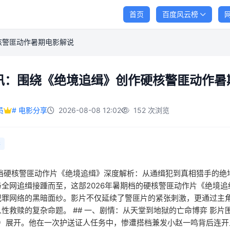
首页
百度风云榜
核警匪动作暑期电影解说
讯：围绕《绝境追缉》创作硬核警匪动作暑
员
# 电影分享
2026-08-08 12:02
152 次浏览
影
暑期档硬核警匪动作片《绝境追缉》深度解析：从通缉犯到真相猎手的绝地
与全网追缉接踵而至，这部2026年暑期档的硬核警匪动作片《绝境
犯罪网络的黑暗面纱。影片不仅延续了警匪片的紧张刺激，更通过主角
性救赎的复杂命题。 ## 一、剧情：从天堂到地狱的亡命博弈 影片
 饰）展开。他在一次护送证人任务中，惨遭搭档兼发小赵一鸣背后连