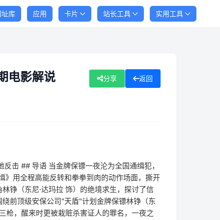
网址库
应用
卡片
站长工具
实用工具
期电影解说
分享
返回
反击 ## 导语 当金牌保镖一夜沦为全国通缉犯，
追缉》用全程高能反转和拳拳到肉的动作场面，撕开
林铮（东尼·达玛拉 饰）的绝境求生，探讨了信
围绕前顶级安保公司"天盾"计划金牌保镖林铮（东
开三枪，醒来时更被栽赃杀害证人的罪名，一夜之