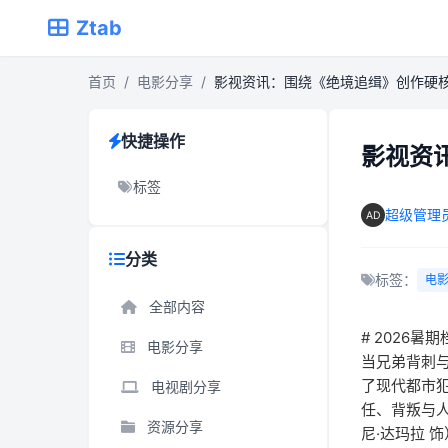
Ztab
首页
/
电影分享
/
影视资讯：围绕《绝境追缉》创作硬
快捷操作
影视资
标签
超级管理
分类
标签：
电
全部内容
# 2026
电影分享
当兄弟背刺
了现代都市
电视剧分享
任、背叛与人
资源分享
尼·达玛拉