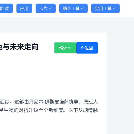
网址库
应用
卡片
站长工具
实用工具
色与未来走向
分享
返回
秘面纱。这部由丹尼尔·伊斯皮诺萨执导、原班人
星生物的对抗升级至全新维度。以下从剧情脉