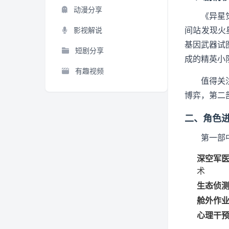
动漫分享
《异星
间站发现火
影视解说
基因武器试
短剧分享
成的精英小
有趣视频
值得关
博弈，第二
二、角色
第一部
深空军医
术
生态侦测
舱外作业
心理干预