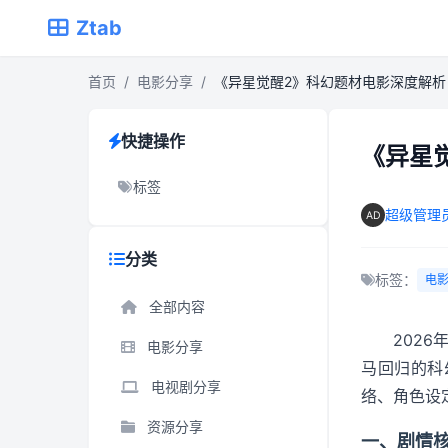
Ztab
首页
/
电影分享
/
《异星觉醒2》科幻题材电影深度解
快捷操作
《异星
标签
超级管理
分类
标签：
电
全部内容
202
电影分享
马回归的科
电视剧分享
络、角色设
资源分享
一、剧情