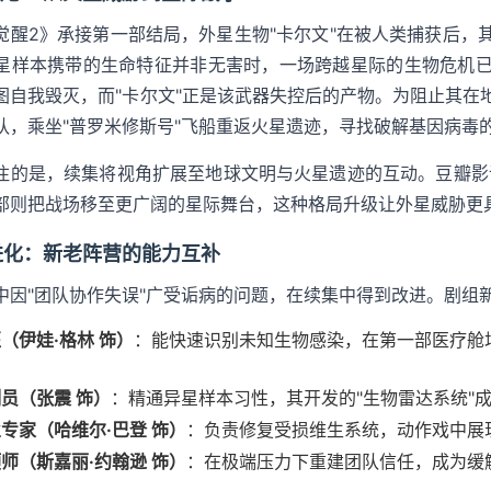
觉醒2》承接第一部结局，外星生物"卡尔文"在被人类捕获后，
星样本携带的生命特征并非无害时，一场跨越星际的生物危机
图自我毁灭，而"卡尔文"正是该武器失控后的产物。为阻止其在
队，乘坐"普罗米修斯号"飞船重返火星遗迹，寻找破解基因病毒
注的是，续集将视角扩展至地球文明与火星遗迹的互动。豆瓣影
部则把战场移至更广阔的星际舞台，这种格局升级让外星威胁更
进化：新老阵营的能力互补
中因"团队协作失误"广受诟病的问题，在续集中得到改进。剧组
（伊娃·格林 饰）
：能快速识别未知生物感染，在第一部医疗舱
员（张震 饰）
：精通异星样本习性，其开发的"生物雷达系统"
专家（哈维尔·巴登 饰）
：负责修复受损维生系统，动作戏中展现
师（斯嘉丽·约翰逊 饰）
：在极端压力下重建团队信任，成为缓