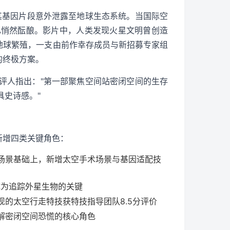
其基因片段意外泄露至地球生态系统。当国际空
已悄然酝酿。影片中，人类发现火星文明曾创造
地球繁殖，一支由前作幸存成员与新招募专家组
的终极方案。
评人指出："第一部聚焦空间站密闭空间的生存
具史诗感。"
新增四类关键角色：
场景基础上，新增太空手术场景与基因适配技
成为追踪外星生物的关键
的太空行走特技获特技指导团队8.5分评价
解密闭空间恐慌的核心角色