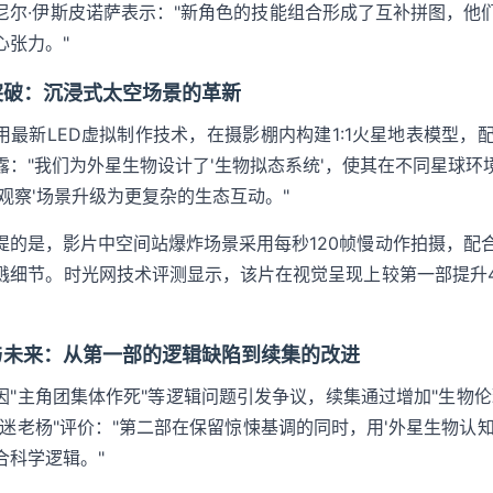
尼尔·伊斯皮诺萨表示："新角色的技能组合形成了互补拼图，他
心张力。"
突破：沉浸式太空场景的革新
用最新LED虚拟制作技术，在摄影棚内构建1:1火星地表模型
露："我们为外星生物设计了'生物拟态系统'，使其在不同星球
璃观察'场景升级为更复杂的生态互动。"
提的是，影片中空间站爆炸场景采用每秒120帧慢动作拍摄，配合
溅细节。时光网技术评测显示，该片在视觉呈现上较第一部提升4
与未来：从第一部的逻辑缺陷到续集的改进
因"主角团集体作死"等逻辑问题引发争议，续集通过增加"生物
幻迷老杨"评价："第二部在保留惊悚基调的同时，用'外星生物认
合科学逻辑。"