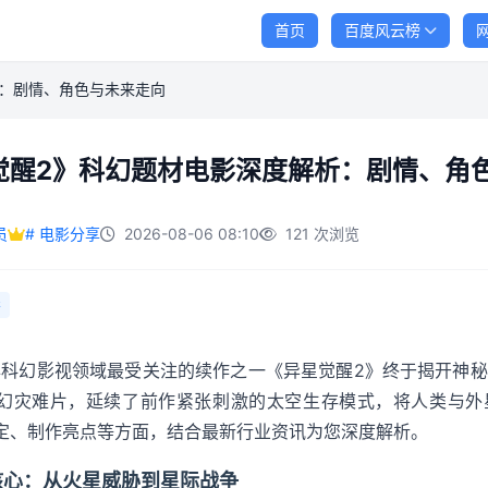
首页
百度风云榜
析：剧情、角色与未来走向
觉醒2》科幻题材电影深度解析：剧情、角
员
# 电影分享
2026-08-06 08:10
121 次浏览
影
6年科幻影视领域最受关注的续作之一《异星觉醒2》终于揭开神
幻灾难片，延续了前作紧张刺激的太空生存模式，将人类与外
定、制作亮点等方面，结合最新行业资讯为您深度解析。
核心：从火星威胁到星际战争