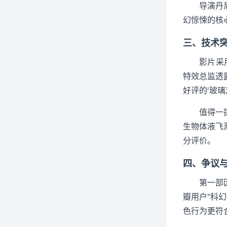
导演丹
幻惊悚的核
三、技术
影片采
特效总监透
好评的'玻
值得一
生物体液飞
分评价。
四、争议
第一部
瓣用户"科
色行为更符