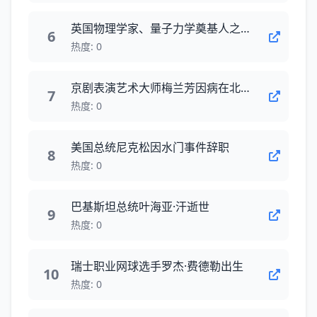
英国物理学家、量子力学奠基人之一保罗·狄拉克出生
6
热度: 0
京剧表演艺术大师梅兰芳因病在北京逝世
7
热度: 0
美国总统尼克松因水门事件辞职
8
热度: 0
巴基斯坦总统叶海亚·汗逝世
9
热度: 0
瑞士职业网球选手罗杰·费德勒出生
10
热度: 0