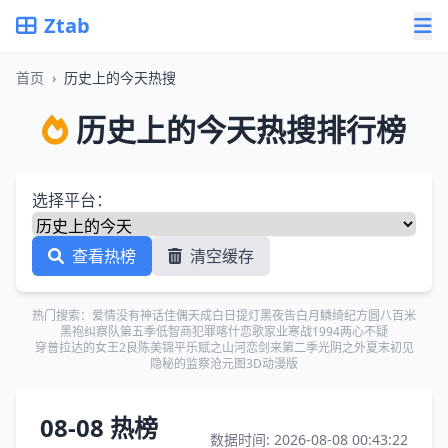
Ztab
首页
›
历史上的今天热搜
历史上的今天热搜排行榜
选择平台：
查看热榜
清空缓存
热门搜索：
爱情没有神话
佳偶天成
白日提灯
黑夜告白
月鳞绮纪
方圆八百米
黑袍纠察队第五季
低智商犯罪
喀什恋歌
家业
寒战1994
两心不疑
穿普拉达的女王2
良陈美锦
平乐赋之山河恋
剑来第二季
光阴之外
夏末初见
隐秘的监察
沧元图3D动漫版
08-08 热榜
数据时间: 2026-08-08 00:43:22