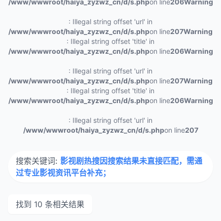
/www/wwwroot/haiya_zyzwz_cn/d/s.php
on line
206
Warning
: Illegal string offset 'url' in
/www/wwwroot/haiya_zyzwz_cn/d/s.php
on line
207
Warning
: Illegal string offset 'title' in
/www/wwwroot/haiya_zyzwz_cn/d/s.php
on line
206
Warning
: Illegal string offset 'url' in
/www/wwwroot/haiya_zyzwz_cn/d/s.php
on line
207
Warning
: Illegal string offset 'title' in
/www/wwwroot/haiya_zyzwz_cn/d/s.php
on line
206
Warning
: Illegal string offset 'url' in
/www/wwwroot/haiya_zyzwz_cn/d/s.php
on line
207
搜索关键词:
影视剧热搜因搜索结果未直接匹配，需通
过专业影视资讯平台补充；
找到 10 条相关结果