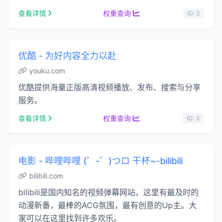
进入电视剧、电影、综艺、短剧等频道页按分类 …...
查看详情
权重查询
ID: 2
优酷 - 为好内容全力以赴
youku.com
优酷提供海量正版高清视频播放、发布、搜索与分享
服务。
查看详情
权重查询
ID: 3
电影 - 哔哩哔哩 (゜-゜)つロ 干杯~-bilibili
bilibili.com
bilibili是国内知名的视频弹幕网站，这里有最及时的
动漫新番，最棒的ACG氛围，最有创意的Up主。大
家可以在这里找到许多欢乐。