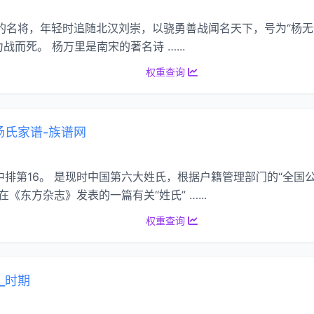
宋初期的名将，年轻时追随北汉刘崇，以骁勇善战闻名天下，号为“杨
而死。 杨万里是南宋的著名诗 …...
权重查询
杨氏家谱-族谱网
家姓”中排第16。 是现时中国第六大姓氏，根据户籍管理部门的“全国
在《东方杂志》发表的一篇有关“姓氏” …...
权重查询
_时期