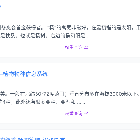
乎
扬，中国冬奥会首金获得者。 “杨”的寓意非常好，在最初指的是太阳
是扶桑，也就是杨树，右边的昜和阳是 …...
权重查询
物智——植物物种信息系统
美。一般在北纬30-72度范围；垂直分布多在海拔3000米以下
4种，此外还有很多变种、变型和 …...
权重查询