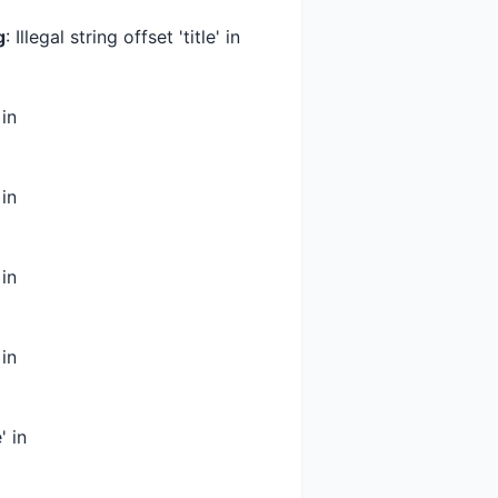
g
: Illegal string offset 'title' in
 in
 in
 in
 in
' in