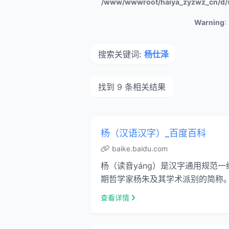
/www/wwwroot/haiya_zyzwz_cn/d/
Warning
:
搜索关键词:
杨仕泽
找到 9 条相关结果
杨（汉语汉字）_百度百科
baike.baidu.com
杨（读音yáng）是汉字通用规范一
期哲学家杨朱及其学术派别的简称。 
查看详情