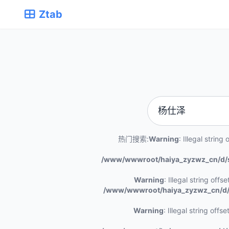
Ztab
热门搜索:
Warning
: Illegal string o
/www/wwwroot/haiya_zyzwz_cn/d/
Warning
: Illegal string offset 
/www/wwwroot/haiya_zyzwz_cn/d/
Warning
: Illegal string offset 