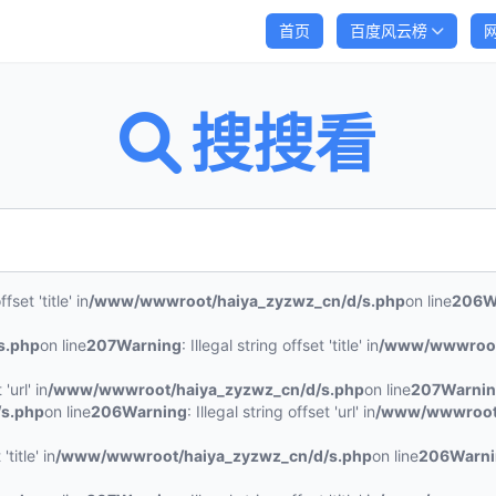
首页
百度风云榜
搜搜看
ffset 'title' in
/www/wwwroot/haiya_zyzwz_cn/d/s.php
on line
206
W
s.php
on line
207
Warning
: Illegal string offset 'title' in
/www/wwwroot
'url' in
/www/wwwroot/haiya_zyzwz_cn/d/s.php
on line
207
Warni
s.php
on line
206
Warning
: Illegal string offset 'url' in
/www/wwwroot/
'title' in
/www/wwwroot/haiya_zyzwz_cn/d/s.php
on line
206
Warn