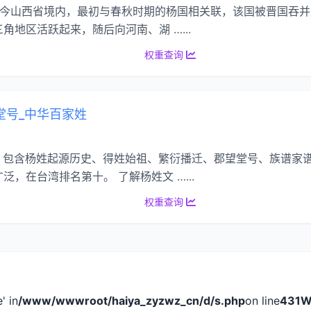
源地在今山西省境内，最初与春秋时期的杨国相关联，该国被晋国吞
地区活跃起来，随后向河南、湖 …...
权重查询
堂号_中华百家姓
细资料：包含杨姓起源历史、得姓始祖、繁衍播迁、郡望堂号、族谱家
，在台湾排名第十。 了解杨姓文 …...
权重查询
e' in
/www/wwwroot/haiya_zyzwz_cn/d/s.php
on line
431
W