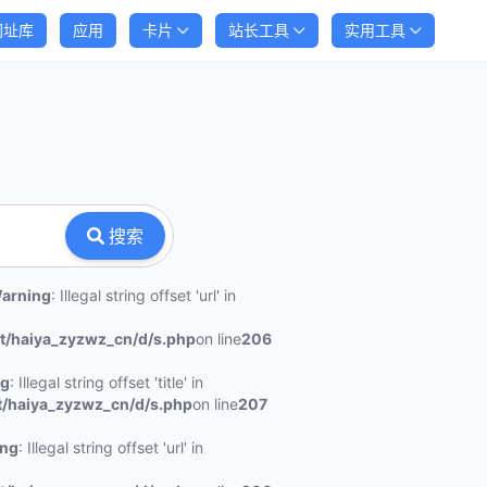
网址库
应用
卡片
站长工具
实用工具
搜索
arning
: Illegal string offset 'url' in
/haiya_zyzwz_cn/d/s.php
on line
206
ng
: Illegal string offset 'title' in
haiya_zyzwz_cn/d/s.php
on line
207
ing
: Illegal string offset 'url' in