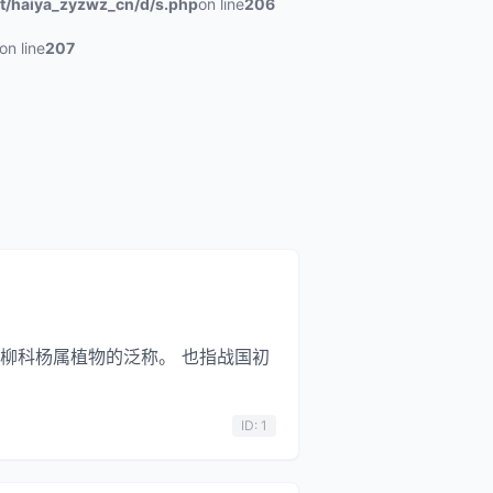
/haiya_zyzwz_cn/d/s.php
on line
206
on line
207
杨柳科杨属植物的泛称。 也指战国初
ID: 1