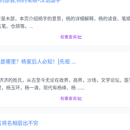
杨的部首,杨的笔顺-汉语国学
部首是木部，本页介绍杨字的意思，杨的详细解释，杨的读音、笔
、仓颉等。...
权重查询
哪里？杨家后人必知！|先祖 ...
一个人才济济的姓氏，从古至今无论在政界，商界，沙场，文学论坛，
杨玉环，杨一清，现代有杨绛、杨 …...
权重查询
名将名相层出不穷