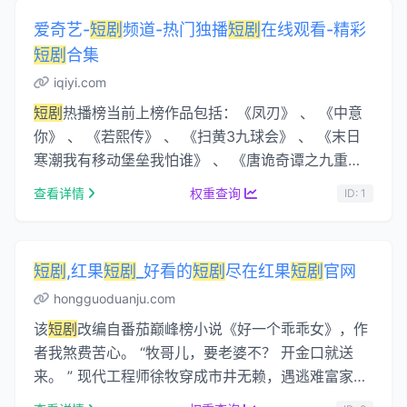
爱奇艺-
短剧
频道-热门独播
短剧
在线观看-精彩
短剧
合集
iqiyi.com
短剧
热播榜当前上榜作品包括：《凤刃》 、 《中意
你》 、 《若熙传》 、 《扫黄3九球会》 、 《末日
寒潮我有移动堡垒我怕谁》 、 《唐诡奇谭之九重
楼》 等（详见下方列表）。
短剧
热播榜 最新最热门
查看详情
权重查询
ID: 1
…...
短剧
,红果
短剧
_好看的
短剧
尽在红果
短剧
官网
hongguoduanju.com
该
短剧
改编自番茄巅峰榜小说《好一个乖乖女》，作
者我煞费苦心。 “牧哥儿，要老婆不？ 开金口就送
来。 ” 现代工程师徐牧穿成市井无赖，遇逃难富家
女。 乱世之中，他刀弓仗马，誓要护家人活下去。...