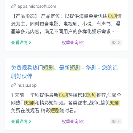
apps.microsoft.com
【产品形态】 产品定位：以提供海量免费优质
短剧
资
源为主，同时包含电影、电视剧、小说、有声书、漫
画等多元内容，满足不同用户的多样化娱乐需求 - 海
量免费
短剧
：涵盖都市热血、甜宠言情、职场婚 …...
查看详情
权重查询
ID: 6
免费观看热门
短剧
、最新
短剧
- 华剧 - 您的追
剧好伙伴
huaju.app
1 天前 · 华剧提供最新
短剧
热播榜和
短剧
推荐,汇聚全
网热门
短剧
和精彩短视频。各类都市_战争_搞笑
短剧
免费在线观看,精彩
短剧
随时看。
查看详情
权重查询
ID: 7