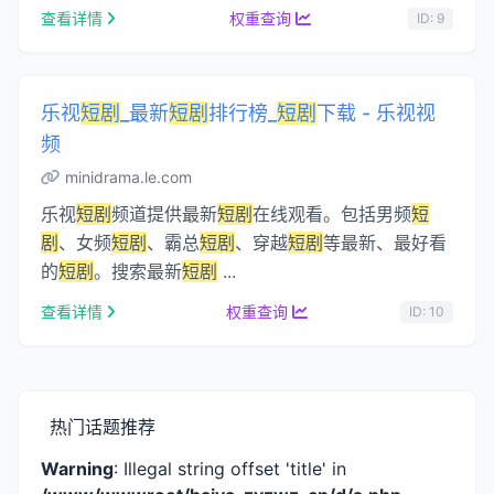
查看详情
权重查询
ID: 9
乐视
短剧
_最新
短剧
排行榜_
短剧
下载 - 乐视视
频
minidrama.le.com
乐视
短剧
频道提供最新
短剧
在线观看。包括男频
短
剧
、女频
短剧
、霸总
短剧
、穿越
短剧
等最新、最好看
的
短剧
。搜索最新
短剧
...
查看详情
权重查询
ID: 10
热门话题推荐
Warning
: Illegal string offset 'title' in