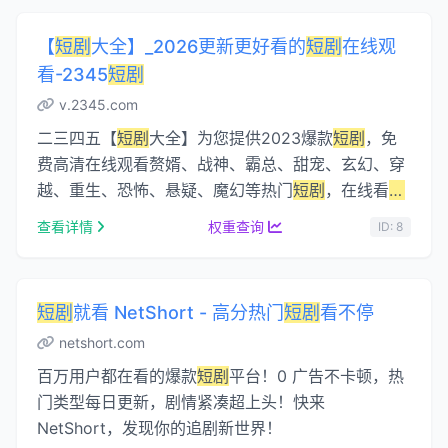
【
短剧
大全】_2026更新更好看的
短剧
在线观
看-2345
短剧
v.2345.com
二三四五【
短剧
大全】为您提供2023爆款
短剧
，免
费高清在线观看赘婿、战神、霸总、甜宠、玄幻、穿
越、重生、恐怖、悬疑、魔幻等热门
短剧
，在线看
短
剧
尽在2345
短剧
大全。...
查看详情
权重查询
ID: 8
短剧
就看 NetShort - 高分热门
短剧
看不停
netshort.com
百万用户都在看的爆款
短剧
平台！0 广告不卡顿，热
门类型每日更新，剧情紧凑超上头！快来
NetShort，发现你的追剧新世界！