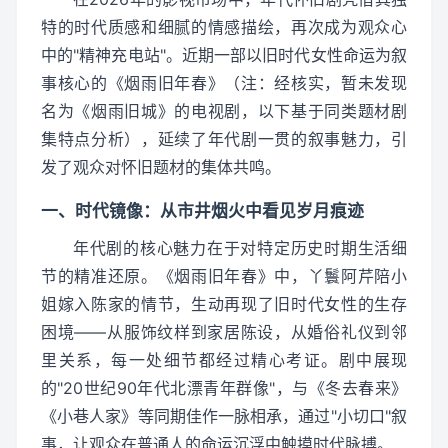
特的时代质感和细腻的情感描绘，再次成为观众心
中的"精神充电站"。近期一部以旧时代女性命运为叙
事核心的《烟雨旧年春》（注：经核实，暂未发现
名为《烟雨旧城》的电视剧，以下基于同类题材剧
集特点分析），延续了年代剧一贯的叙事魅力，引
发了观众对怀旧题材的集体共鸣。
一、时代镜像：从市井烟火中看见岁月痕迹
年代剧的核心魅力在于对特定历史时期生活细
节的精准还原。《烟雨旧年春》中，丫鬟阿芹陪小
姐嫁入陈家的情节，生动再现了旧时代女性的生存
困境——从服饰纹样到家居陈设，从婚俗礼仪到邻
里关系，每一处细节都经过精心考证。剧中展现
的"20世纪90年代北漂青年群像"，与《冬去春来》
《小巷人家》等同期佳作一脉相承，通过"小切口"叙
事，让观众在普通人的命运沉浮中触摸时代脉搏。