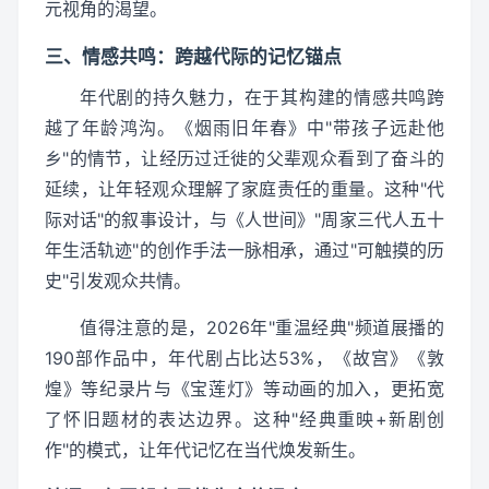
元视角的渴望。
三、情感共鸣：跨越代际的记忆锚点
年代剧的持久魅力，在于其构建的情感共鸣跨
越了年龄鸿沟。《烟雨旧年春》中"带孩子远赴他
乡"的情节，让经历过迁徙的父辈观众看到了奋斗的
延续，让年轻观众理解了家庭责任的重量。这种"代
际对话"的叙事设计，与《人世间》"周家三代人五十
年生活轨迹"的创作手法一脉相承，通过"可触摸的历
史"引发观众共情。
值得注意的是，2026年"重温经典"频道展播的
190部作品中，年代剧占比达53%，《故宫》《敦
煌》等纪录片与《宝莲灯》等动画的加入，更拓宽
了怀旧题材的表达边界。这种"经典重映+新剧创
作"的模式，让年代记忆在当代焕发新生。