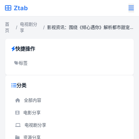
Ztab
首
电视剧分
/
/
影视资讯：围绕《倾心遇你》解析都市甜宠剧集
页
享
快捷操作
标签
分类
全部内容
电影分享
电视剧分享
资源分享