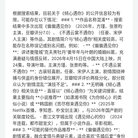
根据搜索结果，目前关于《倾心遇你》的公开信息较为有
限，可能存在以下情况： ### 1. **作品名称混淆** - 搜索
结果中多次出现《偏偏遇见你》（2026年，方瑾、张景昀
主演，豆瓣评分7.0）、《不遇云裳不遇你》（任豪、宋伊
人主演）等作品，其剧情简介与“倾心遇你”相关度较高，可
能存在名称误记或别名问题。例如： - **《偏偏遇见你》
**：讲述曼隆城“克夫黑牡丹”姜年年与叶朗的婚姻纠葛，充
满悬疑与情感反转，2026年4月15日在中国大陆上映，共
24集，导演叶璐，主演方瑾、张景昀等。 - **《不遇云裳
不遇你》**：古装轻喜剧，任豪、宋伊人主演，剧情围绕神
捕与侠盗的身份错位展开，豆瓣短评评价两极分化，部分观
众认为“剧情混乱”“演技不足”。 ### 2. **无明确《倾心遇
你》相关信息** - 直接以“《倾心遇你》”为关键词搜索，结
果主要指向 **小说推荐**（如潇湘书院《为你倾心》的类
似小说）或 **韩国剧《苦尽柑来遇见你》**（2025年
Netflix首播，李知恩、朴宝剑主演），与2026年国产剧的
关联度较低。 - 晋江文学城出现《遇见倾心的你》（2024
年连载，都市甜宠文），但属于小说作品，非影视剧。
### 3. **可能的替代作品推荐** - **《偏偏遇见你》**：
剧情紧凑，融合爱情与悬疑元素，适合喜欢“先婚后爱”“身份