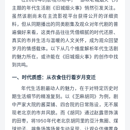
主题的年代生活剧《旧城烟火事》悄然引发关注。
虽然该剧尚未在主流影视平台获得公开的详细资
料，但从同期播出的同类剧集及观众对年代剧的普
遍偏好来看，这类作品往往凭借细腻的时代还原、
真实的市井生活与温暖的人文关怀，成为观众回望
岁月的情感载体。以下从几个维度解析年代生活剧
的魅力所在，或许能在《旧城烟火事》的创作中找
到共鸣。
一、时代质感：从衣食住行看岁月变迁
年代生活剧最动人的魅力，在于对特定历史时
期生活细节的精准复刻。以《芝麻胡同》为例，剧
中严家大院的酱菜铺、四合院的日常陈设，无不展
现老北京的市井风貌。而《胡同》通过赵露思饰演
的田枣，将1950年代老北京胡同里的豆汁焦圈、煤
球炉子、摔角场等场景生动呈现，让观众仿佛置身