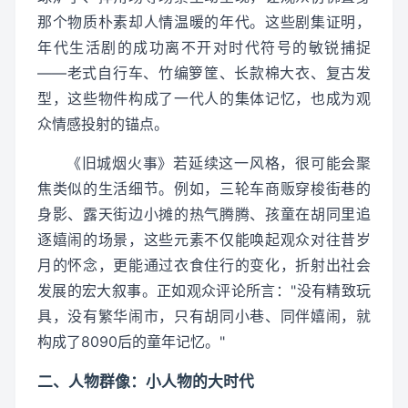
那个物质朴素却人情温暖的年代。这些剧集证明，
年代生活剧的成功离不开对时代符号的敏锐捕捉
——老式自行车、竹编箩筐、长款棉大衣、复古发
型，这些物件构成了一代人的集体记忆，也成为观
众情感投射的锚点。
《旧城烟火事》若延续这一风格，很可能会聚
焦类似的生活细节。例如，三轮车商贩穿梭街巷的
身影、露天街边小摊的热气腾腾、孩童在胡同里追
逐嬉闹的场景，这些元素不仅能唤起观众对往昔岁
月的怀念，更能通过衣食住行的变化，折射出社会
发展的宏大叙事。正如观众评论所言："没有精致玩
具，没有繁华闹市，只有胡同小巷、同伴嬉闹，就
构成了8090后的童年记忆。"
二、人物群像：小人物的大时代