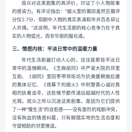
观众对这类剧集的高评价，印证了小人物故事
的感染力。有评论指出："烟火里的莆田虽然豆瓣评
分仅2.7分，但剧中人物的真实表演和市井百态却让
人共情。"这说明，年代生活剧的核心竞争力在于真
实的人物弧光，而非华丽的服化道。
三、情感内核：平淡日常中的温暖力量
年代生活剧最打动人心的，往往是那些平淡日
常中的温情瞬间。《芝麻胡同》中严家大院的邻里
互助、《胡同》里田枣带领街坊为抗美援朝做后援
的集体记忆、《夜幕下的烟火》中刑警龚心诚对真
相的执着追寻，这些情节都传递出超越时代的人性
光辉。观众之所以沉迷这类剧集，是因为它们提供
了一种"慢生活"的治愈感——没有激烈的戏剧冲突，
没有狗血的情感纠葛，只有脚踏实地的生活态度和
守望相助的邻里情谊。