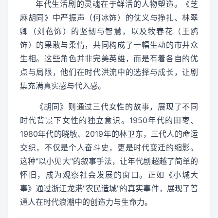
年代生活剧的灵魂在于鲜活的人物塑造。《芝
麻胡同》中严振声（何冰饰）的仗义与挣扎、林翠
卿（刘蓓饰）的坚韧与智慧，以及牧春花（王鸥
饰）的果敢与柔情，共同构成了一幅生动的市井众
生相。这些角色并非完美英雄，而是有着各自的优
点与局限，他们在时代洪流中的选择与成长，让剧
集充满真实感与代入感。
《胡同》则通过三代女性的故事，展现了不同
时代背景下女性的独立意识。1950年代的田枣、
1980年代的晓敏、2019年的林卫东，三代人的命运
交织，不仅是个人奋斗史，更是时代变迁的缩影。
这种"以小见大"的叙事手法，让年代剧超越了简单的
怀旧，成为观察社会发展的窗口。正如《小城大
事》通过浙江龙港"农民造城"的真实事件，展现了普
通人在时代浪潮中的创造力与生命力。