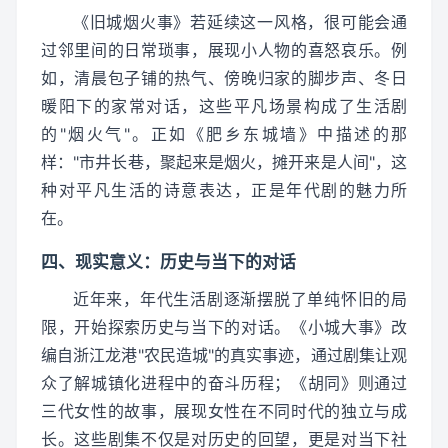
《旧城烟火事》若延续这一风格，很可能会通
过邻里间的日常琐事，展现小人物的喜怒哀乐。例
如，清晨包子铺的热气、傍晚归家的脚步声、冬日
暖阳下的家常对话，这些平凡场景构成了生活剧
的"烟火气"。正如《肥乡东城墙》中描述的那
样："市井长巷，聚起来是烟火，摊开来是人间"，这
种对平凡生活的诗意表达，正是年代剧的魅力所
在。
四、现实意义：历史与当下的对话
近年来，年代生活剧逐渐摆脱了单纯怀旧的局
限，开始探索历史与当下的对话。《小城大事》改
编自浙江龙港"农民造城"的真实事迹，通过剧集让观
众了解城镇化进程中的奋斗历程；《胡同》则通过
三代女性的故事，展现女性在不同时代的独立与成
长。这些剧集不仅是对历史的回望，更是对当下社