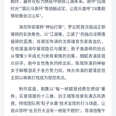
羁绊，最终在权力棋局中抉择江湖未来。剧中"回溯
时光""莫比乌斯环"等烧脑设定，让观众直呼"28集剧
情就像坐过山车"。
演员阵容堪称"神仙打架"：罗云熙首次挑战正邪
难辨的玄侠角色，以"江湖事，江湖了"的独白诠释唐
俪辞的孤勇；肖顺尧饰演的沈郎魂背负家族血仇，
在权谋漩涡中展现隐忍与爆发；敖子逸演绎的池云
从懵懂少年成长为侠骨柔情的剑客，细腻表演获观
众好评。剧中女性角色同样出彩，陈瑶饰演的神秘
女子柳眼游走于各方势力间，林允饰演的碧落宫宫
主则以飒爽打戏成为视觉亮点。
制作层面，剧集以"每一帧都是经费在燃烧"著
称，实景搭建的十三楼、剑王城等场景充满古风质
感，特效团队用"粒子水墨"技术呈现的打斗场面，让
观众惊呼"全员开大没有一帧是不燃的"。导演钱敬午