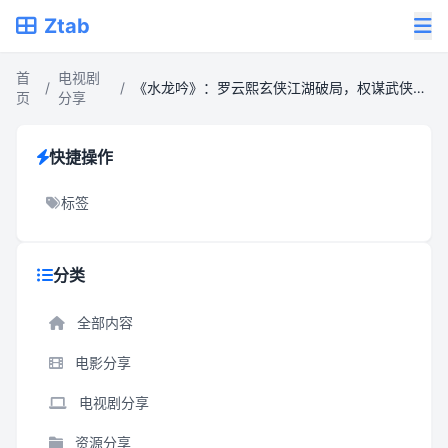
Ztab
首
电视剧
/
/
《水龙吟》：罗云熙玄侠江湖破局，权谋武侠交织下的智斗盛宴
页
分享
快捷操作
标签
分类
全部内容
电影分享
电视剧分享
资源分享