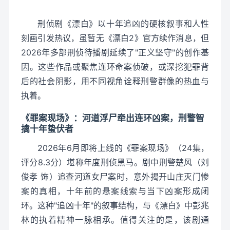
刑侦剧《漂白》以十年追凶的硬核叙事和人性
刻画引发热议，虽暂无《漂白2》官方续作消息，但
2026年多部刑侦待播剧延续了"正义坚守"的创作基
因。这些作品或聚焦连环命案侦破，或深挖犯罪背
后的社会阴影，用不同视角诠释刑警群像的热血与
执着。
《罪案现场》：河道浮尸牵出连环凶案，刑警智
擒十年蛰伏者
2026年6月即将上线的《罪案现场》（24集，
评分8.3分）堪称年度刑侦黑马。剧中刑警楚风（刘
俊孝 饰）追查河道女尸案时，意外揭开山庄灭门惨
案的真相，十年前的悬案线索与当下凶案形成闭
环。这种"追凶十年"的叙事结构，与《漂白》中彭兆
林的执着精神一脉相承。值得关注的是，该剧通