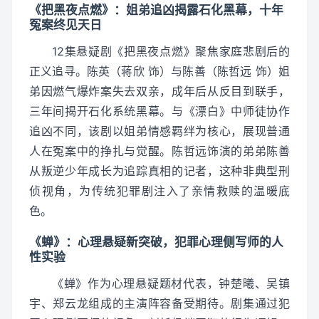
《把黑夜点燃》：姐弟追凶揭露石化黑幕，十年
冤案终见天日
12集悬疑剧《把黑夜点燃》聚焦家庭悲剧后的
正义追寻。陈英（蒋欣 饰）与陈善（陈哲远 饰）姐
弟因燃气爆炸案失去双亲，成年后从反目到联手，
三年间揭开石化系统黑幕。与《漂白》中师徒协作
追凶不同，该剧以姐弟情感羁绊为核心，展现普通
人在冤案中的挣扎与觉醒。陈哲远饰演的弟弟陈善
从叛逆少年成长为追踪真相的记者，这种非典型刑
侦视角，为传统犯罪剧注入了亲情救赎的温暖底
色。
《蝉》：心理悬疑新突破，犯罪心理侧写师的人
性实验
《蝉》作为心理悬疑题材代表，钟楚曦、吴镇
宇、郑云龙组成的主演阵容备受期待。剧集通过犯