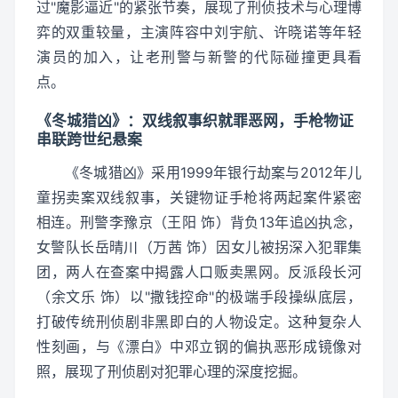
过"魔影逼近"的紧张节奏，展现了刑侦技术与心理博
弈的双重较量，主演阵容中刘宇航、许晓诺等年轻
演员的加入，让老刑警与新警的代际碰撞更具看
点。
《冬城猎凶》：双线叙事织就罪恶网，手枪物证
串联跨世纪悬案
《冬城猎凶》采用1999年银行劫案与2012年儿
童拐卖案双线叙事，关键物证手枪将两起案件紧密
相连。刑警李豫京（王阳 饰）背负13年追凶执念，
女警队长岳晴川（万茜 饰）因女儿被拐深入犯罪集
团，两人在查案中揭露人口贩卖黑网。反派段长河
（余文乐 饰）以"撒钱控命"的极端手段操纵底层，
打破传统刑侦剧非黑即白的人物设定。这种复杂人
性刻画，与《漂白》中邓立钢的偏执恶形成镜像对
照，展现了刑侦剧对犯罪心理的深度挖掘。