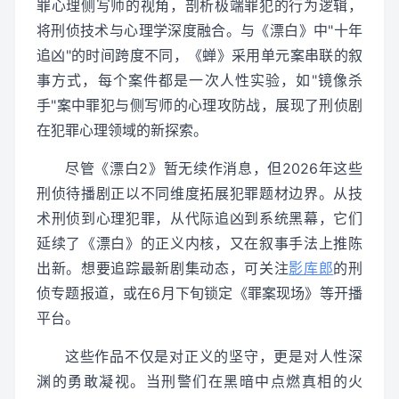
罪心理侧写师的视角，剖析极端罪犯的行为逻辑，
将刑侦技术与心理学深度融合。与《漂白》中"十年
追凶"的时间跨度不同，《蝉》采用单元案串联的叙
事方式，每个案件都是一次人性实验，如"镜像杀
手"案中罪犯与侧写师的心理攻防战，展现了刑侦剧
在犯罪心理领域的新探索。
尽管《漂白2》暂无续作消息，但2026年这些
刑侦待播剧正以不同维度拓展犯罪题材边界。从技
术刑侦到心理犯罪，从代际追凶到系统黑幕，它们
延续了《漂白》的正义内核，又在叙事手法上推陈
出新。想要追踪最新剧集动态，可关注
影库郎
的刑
侦专题报道，或在6月下旬锁定《罪案现场》等开播
平台。
这些作品不仅是对正义的坚守，更是对人性深
渊的勇敢凝视。当刑警们在黑暗中点燃真相的火