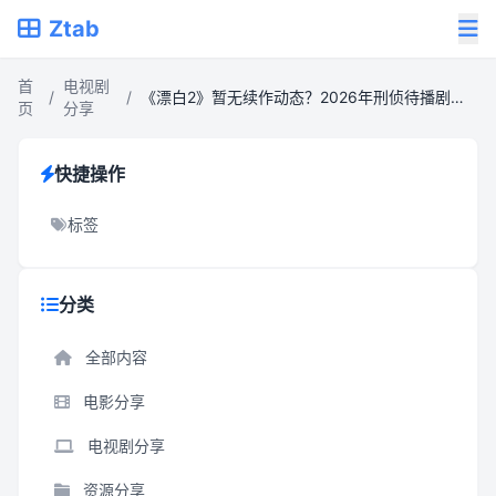
Ztab
首
电视剧
/
/
《漂白2》暂无续作动态？2026年刑侦待播剧推荐，追凶十年再续正义
页
分享
快捷操作
标签
分类
全部内容
电影分享
电视剧分享
资源分享