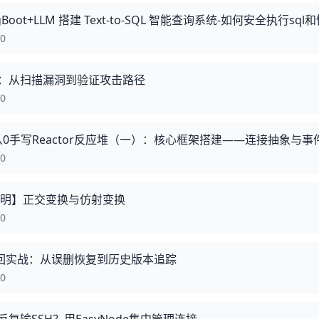
gBoot+LLM 搭建 Text-to-SQL 智能查询系统-如何安全执行sq
00
urity：从扫描漏洞到验证攻击路径
00
】从0手写Reactor反应堆（一）：核心框架搭建——连接抽象与事
00
向明】正交变换与仿射变换
00
ES 闪回实战：从误删恢复到历史版本追踪
00