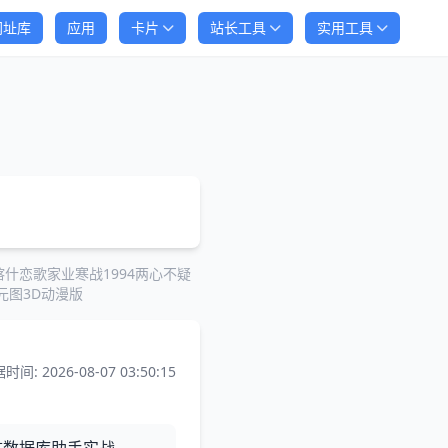
网址库
应用
卡片
站长工具
实用工具
喀什恋歌
家业
寒战1994
两心不疑
元图3D动漫版
时间: 2026-08-07 03:50:15