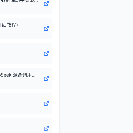
【金仓数据库征文】让 AI 直接读懂你的金仓：基于 KES MCP Server 的自然语言数据库助手实战（Trae + DeepSeek）
（超详细教程）
【码动四季】Spring AI 多模型编排：AtomCode 如何解决 GPT + Qwen + DeepSeek 混合调用的一致性难题