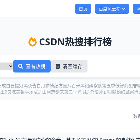
首页
百度风云榜
CSDN热搜排行榜
查看热榜
清空缓存
天成
白日提灯
黑夜告白
月鳞绮纪
方圆八百米
黑袍纠察队第五季
低智商犯罪
王2
良陈美锦
平乐赋之山河恋
剑来第二季
光阴之外
夏末初见
隐秘的监察
沧
数据