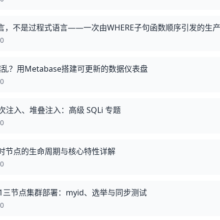
语言，不是过程式语言——一次由WHERE子句函数顺序引发的生
00
做越乱？用Metabase搭建可更新的数据仪表盘
00
注入、堆叠注入：高级 SQLi 专题
00
 - 临时节点的生命周期与核心特性详解
00
 3.7.1三节点集群部署：myid、选举与同步测试
00