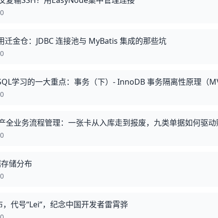
复输SSH？用EasyNode集中管理连接
00
t 应用迁金仓：JDBC 连接池与 MyBatis 集成的那些坑
00
SQL学习的一大重点：事务（下）- InnoDB 事务隔离性原理（M
00
fice 资产全业务流程管理：一张卡从入库走到报废，九类单据如何驱
00
数据存储分布
00
0 发布，代号“Lei“，纪念中国开发者雷霄骅
00