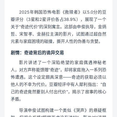
2025年韩国恐怖电影《救赎者》以5.0分的豆
瓣评分（3星和2星评价各占38.9%），展现了一个
关于"奇迹代价"的深刻寓言。这部由申俊执导，金炳
哲、宋智孝、金赫拉主演的影片，试图通过超自然
元素与家庭困境的碰撞，撕开人性的伪善与贪婪。
剧情：奇迹背后的诡异交易
影片讲述了一个深陷绝望的家庭偶遇神秘老
人，对方声称能馈赠"奇迹"，却将家庭拖入一系列恐
怖遭遇。这个设定颇具深意——奇迹的获取必须以
他人的不幸为代价。豆瓣短评中有人犀利指出："自
己的奇迹竟然要别人付出代价"，揭示了故事的核心
矛盾。
导演申俊试图构建一个类似《哭声》的悬疑框