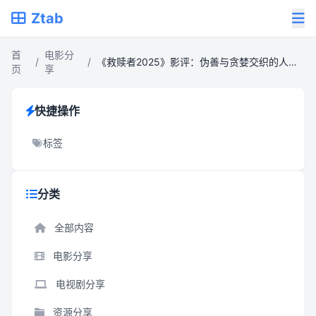
Ztab
首
电影分
/
/
《救赎者2025》影评：伪善与贪婪交织的人性寓言
页
享
快捷操作
标签
分类
全部内容
电影分享
电视剧分享
资源分享