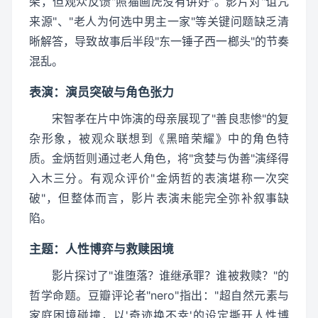
架，但观众反馈"照猫画虎没有讲好"。影片对"诅咒
来源"、"老人为何选中男主一家"等关键问题缺乏清
晰解答，导致故事后半段"东一锤子西一榔头"的节奏
混乱。
表演：演员突破与角色张力
宋智孝在片中饰演的母亲展现了"善良悲惨"的复
杂形象，被观众联想到《黑暗荣耀》中的角色特
质。金炳哲则通过老人角色，将"贪婪与伪善"演绎得
入木三分。有观众评价"金炳哲的表演堪称一次突
破"，但整体而言，影片表演未能完全弥补叙事缺
陷。
主题：人性博弈与救赎困境
影片探讨了"谁堕落？谁继承罪？谁被救赎？"的
哲学命题。豆瓣评论者"nero"指出："超自然元素与
家庭困境碰撞，以'奇迹换不幸'的设定撕开人性博