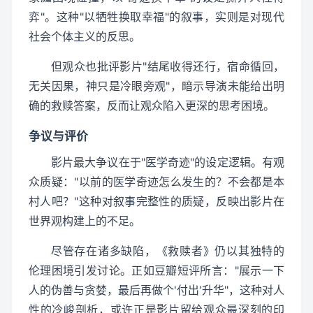
弈"。这种"以牺牲换取幸福"的叙事，实则是对现代
社会个体主义的反思。
但观众也批评影片"结尾收得还行，宿命循回，
无关因果，神只是冷眼旁观"，暗示导演未能给出明
确的救赎答案，反而让观众陷入更深的思考困境。
争议与评价
影片最大争议在于"医学奇迹"的设定逻辑。有观
众质疑："以前的医学奇迹怎么发生的？不会都是本
村人吧？"这种对叙事完整性的质疑，反映出影片在
世界观构建上的不足。
尽管存在诸多缺陷，《救赎者》仍以其独特的
伦理困境引发讨论。正如豆瓣短评所言："展示一下
人的伪善与贪婪，最后再做个'付出'升华"，这种对人
性的冷峻剖析，或许正是影片留给观众最深刻的印