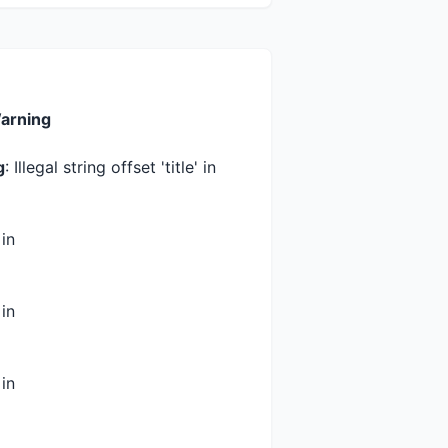
arning
g
: Illegal string offset 'title' in
 in
 in
 in