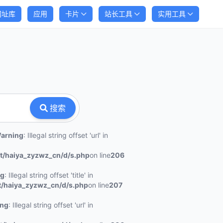
网址库
应用
卡片
站长工具
实用工具
搜索
arning
: Illegal string offset 'url' in
/haiya_zyzwz_cn/d/s.php
on line
206
ng
: Illegal string offset 'title' in
haiya_zyzwz_cn/d/s.php
on line
207
ing
: Illegal string offset 'url' in