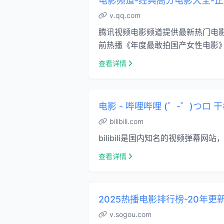
电影频道-经典高分电影大全-
v.qq.com
腾讯视频电影频道提供最新热门电
前热播《年度最敢拍国产女性电影》《
查看详情
电影 - 哔哩哔哩 (゜-゜)つロ 干杯~-
bilibili.com
bilibili是国内知名的视频弹
查看详情
2025热播电影排行榜-20年更新
v.sogou.com