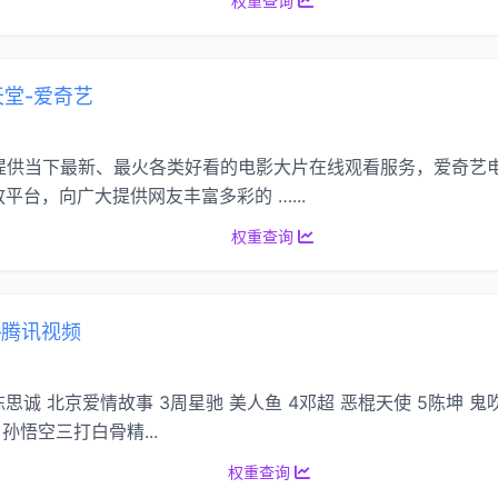
权重查询
天堂-爱奇艺
电影频道提供当下最新、最火各类好看的电影大片在线观看服务，爱奇
台，向广大提供网友丰富多彩的 …...
权重查询
—腾讯视频
陈思诚 北京爱情故事 3周星驰 美人鱼 4邓超 恶棍天使 5陈坤 鬼
孙悟空三打白骨精...
权重查询