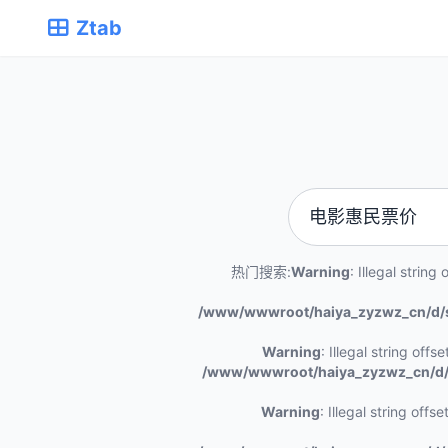
Ztab
热门搜索:
Warning
: Illegal string o
/www/wwwroot/haiya_zyzwz_cn/d/
Warning
: Illegal string offset 
/www/wwwroot/haiya_zyzwz_cn/d/
Warning
: Illegal string offset 