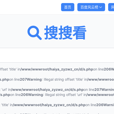
首页
百度风云榜
搜搜看
ffset 'title' in
/www/wwwroot/haiya_zyzwz_cn/d/s.php
on line
206
W
s.php
on line
207
Warning
: Illegal string offset 'title' in
/www/wwwroot
'url' in
/www/wwwroot/haiya_zyzwz_cn/d/s.php
on line
207
Warni
s.php
on line
206
Warning
: Illegal string offset 'url' in
/www/wwwroot/
'title' in
/www/wwwroot/haiya_zyzwz_cn/d/s.php
on line
206
Warn