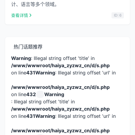
计、语言等多个领域。
查看详情
ID: 6
热门话题推荐
Warning
: Illegal string offset 'title' in
/www/wwwroot/haiya_zyzwz_cn/d/s.php
on line
431
Warning
: Illegal string offset 'url' in
/www/wwwroot/haiya_zyzwz_cn/d/s.php
on line
432
Warning
: Illegal string offset 'title' in
/www/wwwroot/haiya_zyzwz_cn/d/s.php
on line
431
Warning
: Illegal string offset 'url' in
/www/wwwroot/haiya_zyzwz_cn/d/s.php