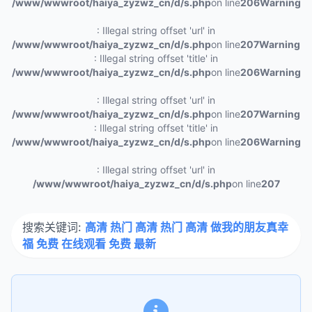
/www/wwwroot/haiya_zyzwz_cn/d/s.php
on line
206
Warning
: Illegal string offset 'url' in
/www/wwwroot/haiya_zyzwz_cn/d/s.php
on line
207
Warning
: Illegal string offset 'title' in
/www/wwwroot/haiya_zyzwz_cn/d/s.php
on line
206
Warning
: Illegal string offset 'url' in
/www/wwwroot/haiya_zyzwz_cn/d/s.php
on line
207
Warning
: Illegal string offset 'title' in
/www/wwwroot/haiya_zyzwz_cn/d/s.php
on line
206
Warning
: Illegal string offset 'url' in
/www/wwwroot/haiya_zyzwz_cn/d/s.php
on line
207
搜索关键词:
高清 热门 高清 热门 高清 做我的朋友真幸
福 免费 在线观看 免费 最新