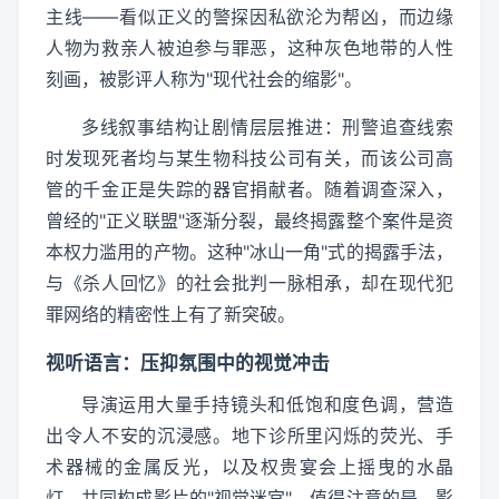
主线——看似正义的警探因私欲沦为帮凶，而边缘
人物为救亲人被迫参与罪恶，这种灰色地带的人性
刻画，被影评人称为"现代社会的缩影"。
多线叙事结构让剧情层层推进：刑警追查线索
时发现死者均与某生物科技公司有关，而该公司高
管的千金正是失踪的器官捐献者。随着调查深入，
曾经的"正义联盟"逐渐分裂，最终揭露整个案件是资
本权力滥用的产物。这种"冰山一角"式的揭露手法，
与《杀人回忆》的社会批判一脉相承，却在现代犯
罪网络的精密性上有了新突破。
视听语言：压抑氛围中的视觉冲击
导演运用大量手持镜头和低饱和度色调，营造
出令人不安的沉浸感。地下诊所里闪烁的荧光、手
术器械的金属反光，以及权贵宴会上摇曳的水晶
灯，共同构成影片的"视觉迷宫"。值得注意的是，影