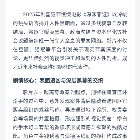
2025年韩国犯罪惊悚电影《深渊罪证》以冷峻
的镜头语言揭开人性黑暗面，通过多线叙事与反转
结局，将器官贩卖黑幕、政商勾结与资本异化等社
会议题编织成一张令人窒息的罪案网络。影片不仅
在豆瓣、猫眼等平台引发关于现实罪案深度的讨
论，更凭借强烈的视觉冲击和深刻的人性剖析，成
为近年来社会派推理题材的代表作。
剧情核心：表面追凶与深层黑幕的交织
影片以一起离奇命案为起点，刑警在追查连环
杀手的过程中，意外发现案件背后隐藏着跨国器官
贩卖组织的蛛丝马迹。导演通过地下诊所、权贵宴
会等场景的并置拍摄，形成强烈的视觉反差：惨白
的手术灯与奢华的香槟塔形成道德与欲望的残酷对
比。角色在金钱诱惑与道德底线间的挣扎构成故事