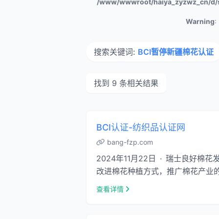
/www/wwwroot/haiya_zyzwz_cn/d/
Warning
:
搜索关键词:
BCI暂停新疆棉花认证
找到 9 条相关结果
BCI认证-纺织品认证网
bang-fzp.com
2024年11月22日 · 瑞士良好棉花发
改进棉花种植方式，推广棉花产业的可
查看详情