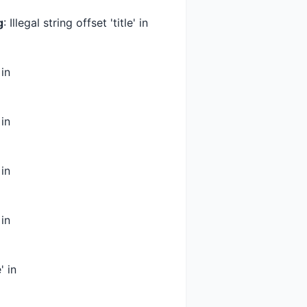
g
: Illegal string offset 'title' in
 in
 in
 in
 in
' in