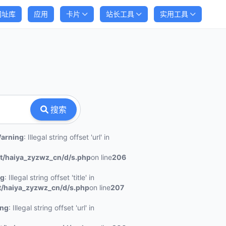
网址库
应用
卡片
站长工具
实用工具
搜索
arning
: Illegal string offset 'url' in
/haiya_zyzwz_cn/d/s.php
on line
206
ng
: Illegal string offset 'title' in
haiya_zyzwz_cn/d/s.php
on line
207
ing
: Illegal string offset 'url' in