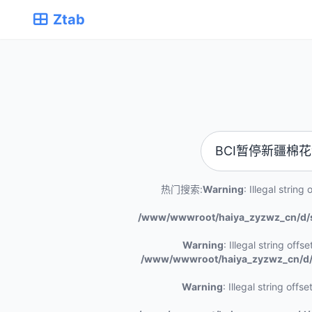
Ztab
热门搜索:
Warning
: Illegal string o
/www/wwwroot/haiya_zyzwz_cn/d/
Warning
: Illegal string offset 
/www/wwwroot/haiya_zyzwz_cn/d/
Warning
: Illegal string offset 