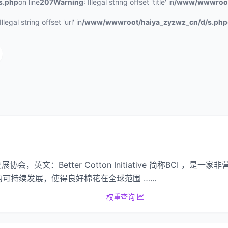
s.php
on line
207
Warning
: Illegal string offset 'title' in
/www/wwwroot
 Illegal string offset 'url' in
/www/wwwroot/haiya_zyzwz_cn/d/s.php
展协会，英文：Better Cotton Initiative 简称BCI 
持续发展，使得良好棉花在全球范围 …...
权重查询