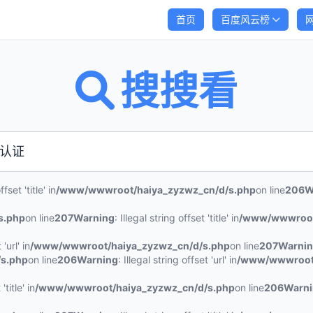
首页
百度风云榜
搜搜看
ffset 'title' in
/www/wwwroot/haiya_zyzwz_cn/d/s.php
on line
206
W
s.php
on line
207
Warning
: Illegal string offset 'title' in
/www/wwwroot
'url' in
/www/wwwroot/haiya_zyzwz_cn/d/s.php
on line
207
Warni
s.php
on line
206
Warning
: Illegal string offset 'url' in
/www/wwwroot/
'title' in
/www/wwwroot/haiya_zyzwz_cn/d/s.php
on line
206
Warn