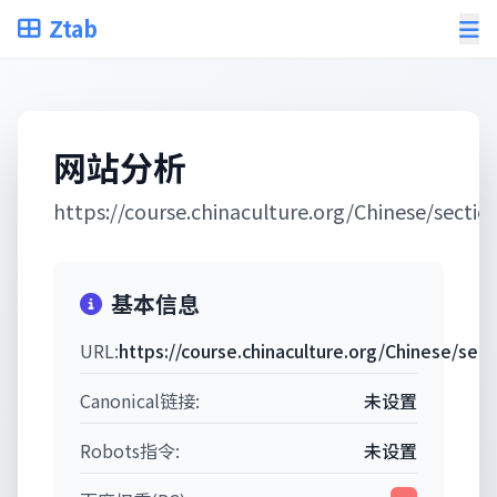
Ztab
网站分析
https://course.chinaculture.org/Chinese/secti
基本信息
URL:
https://course.chinaculture.org/Chinese/sec
Canonical链接:
未设置
Robots指令:
未设置